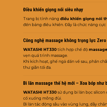
Điều khiển giọng nói siêu nhạy
Trang bị tính năng
điều khiển giọng nói 
đến bảng điều khiển. Đây là chức năng cực kỳ
Công nghệ massage không trọng lực Zero 
WATASHI HT330
tích hợp chế độ
massage 
vẹn quá trình massage.
Khi kích hoạt, ghế ngả dần về sau, phần ch
thư giãn tối đa.
Bi lăn massage thế hệ mới – Xoa bóp như b
WATASHI HT330
sử dụng bi lăn bọc silicon
cổ xuống mông đùi.
Bi lăn tác động sâu vào vùng lưng, dây chằn