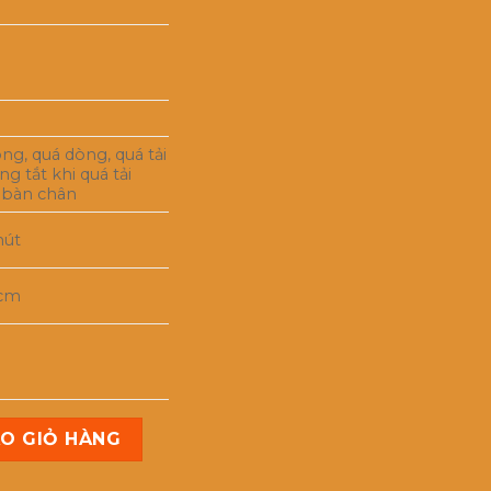
ng, quá dòng, quá tải
ng tắt khi quá tải
 bàn chân
hút
 cm
ATASHI HT330 số lượng
O GIỎ HÀNG