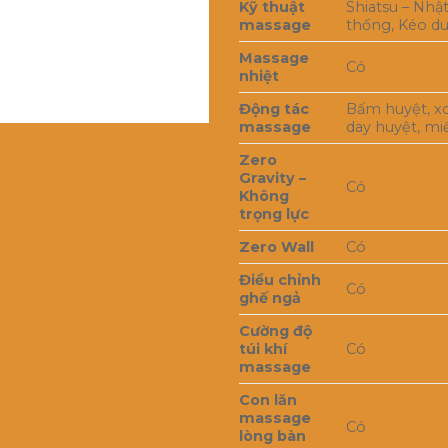
Kỹ thuật
Shiatsu – Nhậ
massage
thống, Kéo du
Massage
Có
nhiệt
Động tác
Bấm huyệt, x
massage
day huyệt, mi
Zero
Gravity –
Có
Không
trọng lực
Zero Wall
Có
Điều chỉnh
Có
ghế ngả
Cường độ
túi khí
Có
massage
Con lăn
massage
Có
lòng bàn