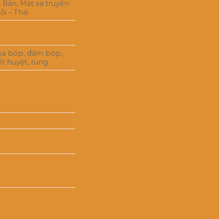
t Bản, Mát xa truyền
ỗi – Thái
oa bóp, đấm bóp,
ết huyệt, rung