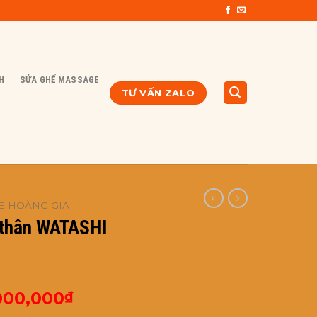
H
SỬA GHẾ MASSAGE
TƯ VẤN ZALO
E HOÀNG GIA
 thân WATASHI
Giá
000,000
₫
hiện