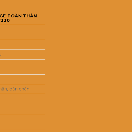
tại
000,000₫.
là:
GE TOÀN THÂN
36,000,000₫.
T330
p
chân, bàn chân