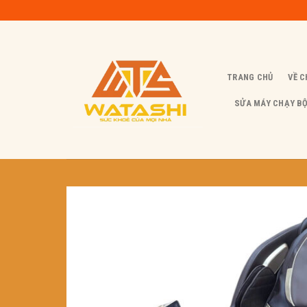
Skip
to
content
TRANG CHỦ
VỀ C
SỬA MÁY CHẠY B