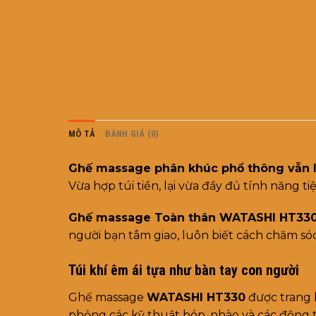
MÔ TẢ
ĐÁNH GIÁ (0)
Ghế massage phân khúc phổ thông vẫn là
Vừa hợp túi tiền, lại vừa đầy đủ tính năng 
Ghế massage Toàn thân WATASHI HT33
người bạn tâm giao, luôn biết cách chăm só
Túi khí êm ái tựa như bàn tay con người
Ghế massage
WATASHI HT330
được trang b
phỏng các kỹ thuật bóp, nhào và các động