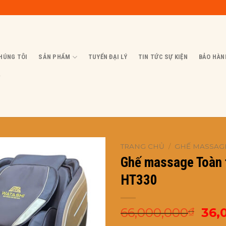
HÚNG TÔI
SẢN PHẨM
TUYỂN ĐẠI LÝ
TIN TỨC SỰ KIỆN
BẢO HÀN
Ộ
TRANG CHỦ
/
GHẾ MASSAG
Ghế massage Toàn
HT330
Giá
66,000,000
36,
₫
gốc