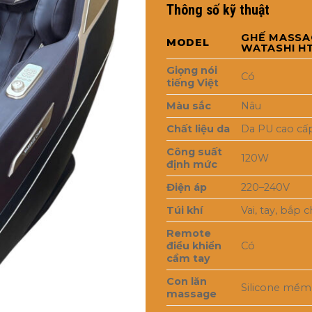
Thông số kỹ thuật
là:
66,
GHẾ MASSA
MODEL
WATASHI H
Giọng nói
Có
tiếng Việt
Màu sắc
Nâu
Chất liệu da
Da PU cao cấ
Công suất
120W
định mức
Điện áp
220–240V
Túi khí
Vai, tay, bắp 
Remote
điều khiển
Có
cầm tay
Con lăn
Silicone mềm
massage