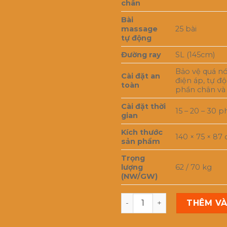
chân
Bài
massage
25 bài
tự động
Đường ray
SL (145cm)
Bảo vệ quá nó
Cài đặt an
điện áp, tự độ
toàn
phần chân và
Cài đặt thời
15 – 20 – 30 p
gian
Kích thước
140 × 75 × 87
sản phẩm
Trọng
lượng
62 / 70 kg
(NW/GW)
Ghế massage Toàn thân W
THÊM VÀ