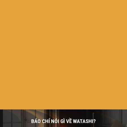
BÁO CHÍ NÓI GÌ VỀ WATASHI?