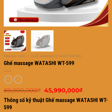
TRANG CHỦ
/
GHẾ MASSAGE PHỔ THÔNG
Ghế massage WATASHI WT-599
Giá
Giá
69,000,000
45,990,000
₫
₫
gốc
hiện
Thông số kỹ thuật Ghế massage WATASHI WT-
là:
tại
599
69,000,000₫.
là: