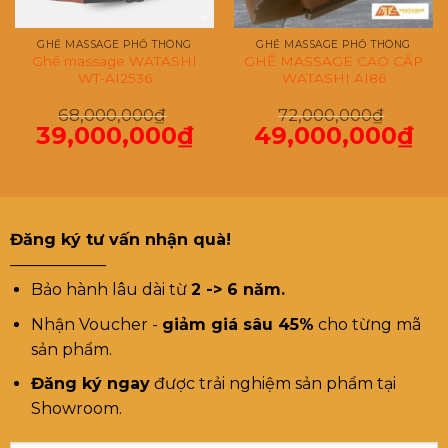
GHẾ MASSAGE PHỔ THÔNG
GHẾ MASSAGE PHỔ THÔNG
Ghế massage WATASHI
GHẾ MASSAGE CAO CẤP
WT-AI2536
WATASHI AI86
68,000,000
₫
72,000,000
₫
39,000,000
₫
49,000,000
₫
Giá
Giá
Giá
Giá
gốc
hiện
gốc
hiện
là:
tại
là:
tại
68,000,000₫.
là:
72,000,000₫.
là:
39,000,000₫.
49,000,000₫.
Đăng ký tư vấn nhận quà!
——————
Bảo hành lâu dài từ
2 -> 6 năm.
Nhận Voucher -
giảm giá sâu 45%
cho từng mã
sản phẩm.
Đăng ký ngay
được trải nghiệm sản phẩm tại
Showroom.