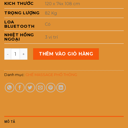
KICH THƯỚC
120 x 74x 108 cm
TRỌNG LƯỢNG
82 Kg
LOA
Có
BLUETOOTH
NHIỆT HỒNG
3 vị trí
NGOẠI
Ghế massage WATASHI WT-599 số lượng
THÊM VÀO GIỎ HÀNG
Danh mục:
GHẾ MASSAGE PHỔ THÔNG
MÔ TẢ