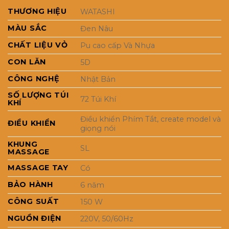
45,990,0
THƯƠNG HIỆU
WATASHI
MÀU SẮC
Đen Nâu
CHẤT LIỆU VỎ
Pu cao cấp Và Nhựa
CON LĂN
5D
CÔNG NGHỆ
Nhật Bản
SỐ LƯỢNG TÚI
72 Túi Khí
KHÍ
Điều khiển Phím Tắt, create model và
ĐIỀU KHIỂN
giọng nói
KHUNG
SL
MASSAGE
MASSAGE TAY
Có
BẢO HÀNH
6 năm
CÔNG SUẤT
150 W
NGUỒN ĐIỆN
220V, 50/60Hz