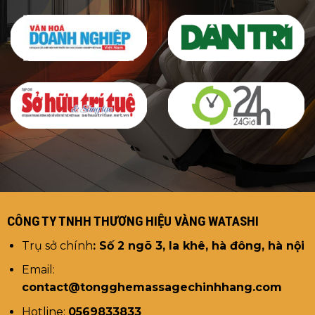
CÔNG TY TNHH THƯƠNG HIỆU VÀNG WATASHI
Trụ sở chính
: Số 2 ngõ 3, la khê, hà đông, hà nội
Email:
contact@tongghemassagechinhhang.com
Hotline:
0569833833