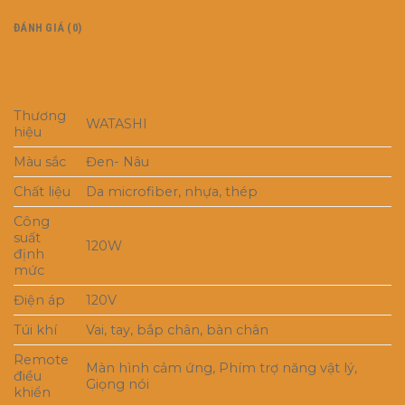
ĐÁNH GIÁ (0)
Thương
WATASHI
hiệu
Màu sắc
Đen- Nâu
Chất liệu
Da microfiber, nhựa, thép
Công
suất
120W
định
mức
Điện áp
120V
Túi khí
Vai, tay, bắp chân, bàn chân
Remote
Màn hình cảm ứng, Phím trợ năng vật lý,
điều
Giọng nói
khiển