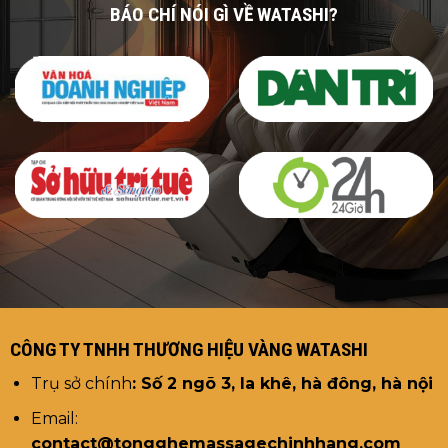
BÁO CHÍ NÓI GÌ VỀ WATASHI?
CÔNG TY TNHH THƯƠNG HIỆU VÀNG WATASHI
Trụ sở chính
: Số 2 ngõ 3, la khê, hà đông, hà nội
Email:
contact@tongghemassagechinhhang.com