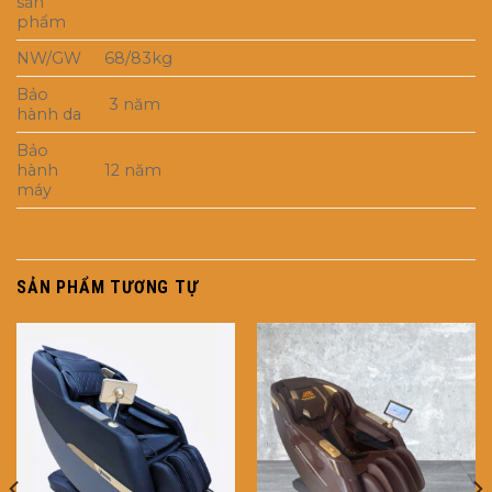
sản
phẩm
NW/GW
68/83kg
Bảo
3 năm
hành da
Bảo
hành
12 năm
máy
SẢN PHẨM TƯƠNG TỰ