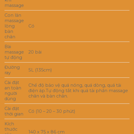
khí
massage
Con lăn
massage
lòng
Có
bàn
chân
Bài
massage
20 bài
tự động
Đường
SL (135cm)
ray
Cài đặt
Chế độ bảo vệ quá nóng, quá dòng, quá tải
an toàn
điện áp.Tự động tắt khi quá tải phần massage
người
chân và bàn chân.
dùng
Cài đặt
Có (10 – 20 – 30 phút)
thời gian
Kích
thước
140 x 75 x 86 cm