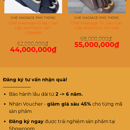
GHẾ MASSAGE PHỔ THÔNG
GHẾ MASSAGE PHỔ THÔNG
Ghế massage trị liệu Cao
Ghế Massage Trị Liệu Cao
cấp WATASHI WT-
Cấp WATASHI WT-560
CZ99999
68,000,000
₫
55,000,000
₫
62,000,000
₫
Giá
Giá
gốc
hiện
44,000,000
₫
Giá
Giá
là:
tại
gốc
hiện
68,000,000₫.
là:
là:
tại
55,000,000₫.
62,000,000₫.
là:
44,000,000₫.
Đăng ký tư vấn nhận quà!
——————
Bảo hành lâu dài từ
2 -> 6 năm.
Nhận Voucher -
giảm giá sâu 45%
cho từng mã
sản phẩm.
Đăng ký ngay
được trải nghiệm sản phẩm tại
Showroom.