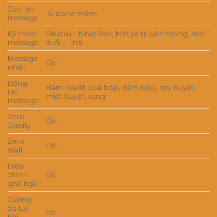
Con lăn
Silicone mềm
massage
Kỹ thuật
Shiatsu – Nhật Bản, Mát xa truyền thống, Kéo
massage
duỗi – Thái
Massage
Có
nhiệt
Động
Bấm huyệt, xoa bóp, đấm bóp, day huyệt,
tác
miết huyệt, rung
massage
Zero
Có
Gravity
Zero
Có
Wall
Điểu
chỉnh
Có
ghế ngả
Cường
độ túi
Có