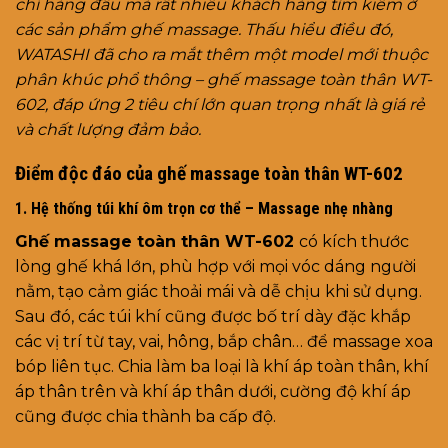
chí hàng đầu mà rất nhiều khách hàng tìm kiếm ở
các sản phẩm ghế massage. Thấu hiểu điều đó,
WATASHI đã cho ra mắt thêm một model mới thuộc
phân khúc phổ thông – ghế massage toàn thân WT-
602, đáp ứng 2 tiêu chí lớn quan trọng nhất là giá rẻ
và chất lượng đảm bảo.
Điểm độc đáo của ghế massage toàn thân WT-602
1. Hệ thống túi khí ôm trọn cơ thể – Massage nhẹ nhàng
Ghế massage toàn thân WT-602
có kích thước
lòng ghế khá lớn, phù hợp với mọi vóc dáng người
nằm, tạo cảm giác thoải mái và dễ chịu khi sử dụng.
Sau đó, các túi khí cũng được bố trí dày đặc khắp
các vị trí từ tay, vai, hông, bắp chân… để massage xoa
bóp liên tục. Chia làm ba loại là khí áp toàn thân, khí
áp thân trên và khí áp thân dưới, cường độ khí áp
cũng được chia thành ba cấp độ.