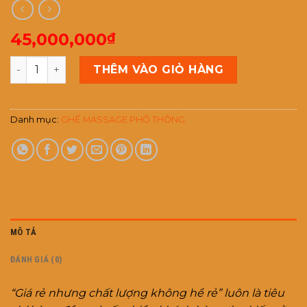
45,000,000
₫
GHẾ MASSAGE TOÀN THÂN WATASHI WT-602 số lượng
THÊM VÀO GIỎ HÀNG
Danh mục:
GHẾ MASSAGE PHỔ THÔNG
MÔ TẢ
ĐÁNH GIÁ (0)
“Giá rẻ nhưng chất lượng không hề rẻ” luôn là tiêu