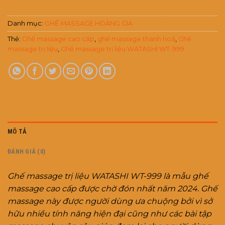
Danh mục:
GHẾ MASSAGE HOÀNG GIA
Thẻ:
Ghế massage cao cấp
,
ghế massage thanh hoá
,
Ghế
massage trị liệu
,
Ghế massage trị liệu WATASHI WT-999
MÔ TẢ
ĐÁNH GIÁ (0)
Ghế massage trị liệu WATASHI WT-999 là mẫu ghế
massage cao cấp được chờ đón nhất năm 2024. Ghế
massage này được người dùng ưa chuộng bởi vì sở
hữu nhiều tính năng hiện đại cũng như các bài tập