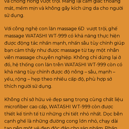
và chống nóng vượt trội. Mang lại cảm giác thoáng
mát, mềm mịn và không gây kích ứng da cho người
sử dụng.
Với công nghệ con lăn massage 6D vượt trội, ghế
massage WATASHI WT-999 có khả năng thực hiện
được động tác nhấn mạnh, nhấn sâu tùy chỉnh giúp
bạn cảm thấy như được massage từ tay một nhân
viên massage chuyên nghiệp. Không chỉ dừng lại ở
đó, hệ thống con lăn trên WATASHI WT-999 còn có
khả năng tùy chỉnh được độ nông – sâu, mạnh –
yếu, rộng – hẹp theo nhiều cấp độ, phù hợp sở
thích người sử dụng.
Không chỉ sở hữu vẻ đẹp sang trọng cùng chất liệu
microfiber cao cấp, WATASHI WT-999 còn được
thiết kế tinh tế từ những chi tiết nhỏ nhất. Dọc bên
cạnh ghế là những đường cong lớn nhỏ, chạy dài
tạo nên một vẻ đẹp độc đáo cho sản phẩm. Phần