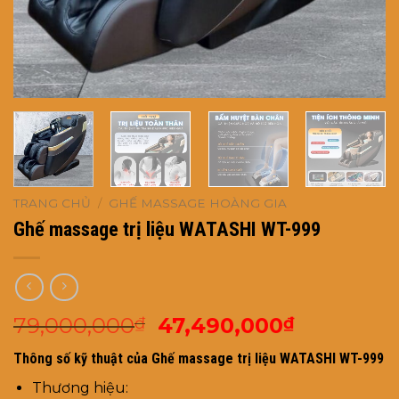
TRANG CHỦ
/
GHẾ MASSAGE HOÀNG GIA
Ghế massage trị liệu WATASHI WT-999
Giá
Giá
79,000,000
47,490,000
₫
₫
gốc
hiện
Thông số kỹ thuật của Ghế massage trị liệu WATASHI WT-999
là:
tại
79,000,000₫.
là:
Thương hiệu: