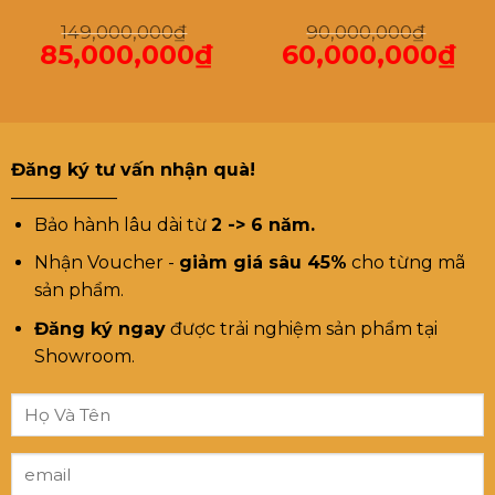
149,000,000
₫
90,000,000
₫
85,000,000
₫
60,000,000
₫
Giá
Giá
Giá
Giá
gốc
hiện
gốc
hiện
là:
tại
là:
tại
149,000,000₫.
là:
90,000,000₫.
là:
85,000,000₫.
60,000,000₫.
Đăng ký tư vấn nhận quà!
——————
Bảo hành lâu dài từ
2 -> 6 năm.
Nhận Voucher -
giảm giá sâu 45%
cho từng mã
sản phẩm.
Đăng ký ngay
được trải nghiệm sản phẩm tại
Showroom.