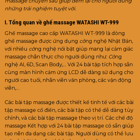
massage chuyên sâu giúp đem lại cho người dùng
những trải nghiệm tuyệt vời.
I. Tổng quan về ghế massage WATASHI WT-999
Ghế massage cao cấp WATASHI WT-999 là dòng
ghế massage được ứng dụng
cô
ng nghệ Nhật Bản,
với nhiều
cô
ng nghệ nổi bật giúp mang lại cảm giác
massage chân thực cho người dùng như:
Cô
ng
nghệ AI, 6D, Scan Body,… Với 24 bài tập tích hợp sẵn
cùng màn hình cảm ứng LCD dễ dàng sử dụng cho
người cao tuổi, nhân viên văn phòng, các vận động
viên,…
Các bài tập massage được thiết kế tinh tế với các bài
tập massage cổ điển, các bài tập có thể dễ dàng tùy
chỉnh, và các bài tập massage theo vị trí. Các chế độ
massage Kết hợp với 24 bài tập massage có sẵn giúp
tạo nên đa dạng các bài tập. Người dùng có thể lưu