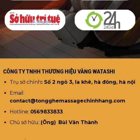
CÔNG TY TNHH THƯƠNG HIỆU VÀNG WATASHI
Trụ sở chính
: Số 2 ngõ 3, la khê, hà đông, hà nội
Email:
contact@tongghemassagechinhhang.com
Hotline:
0569833833
Chủ sở hữu:
(Ông)
Bùi Văn Thành