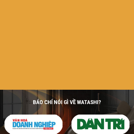
BÁO CHÍ NÓI GÌ VỀ WATASHI?